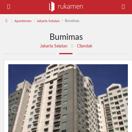
Apartemen
Jakarta Selatan
Bumimas
/
/
/
Bumimas
Jakarta Selatan
Cilandak