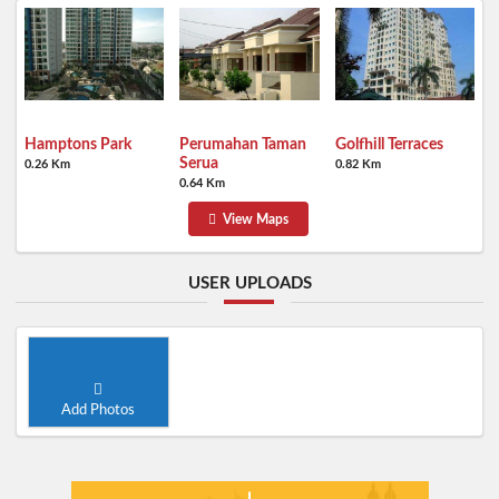
Hamptons Park
Perumahan Taman
Golfhill Terraces
Serua
0.26 Km
0.82 Km
0.64 Km
View Maps
USER UPLOADS
Add Photos