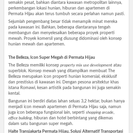
semakin pesat, bahkan diantara kawasan metropolitan lainnya,
perkembangan lokasi hunian, hiburan dan apartemen di
Permata Hijau akan terus tumbuh secara perlahan namun pasti.
Sejumlah pengembang besar tidak menampik minat mereka
pada kawasan ini. Bahkan, beberapa diantaranya tengah
membangun dan menyelesaikan beberapa proyek properti
mewah. Proyek komersil yang diusung didominasi oleh konsep
hunian mewah dan apartemen.
The Belleza, Icon Super Megah di Permata Hijau
The Belleza memiliki konsep
property mix use development
atau
superblok. Konsep mewah yang ditampilkan membuat The
Belleza merupakan icon properti hunian komersial, eksklusif
dan prestisius di kawasan ini. Dengan pesona arsitektur khas
istana Romawi, kesan artistik pada bangunan ini juga semakin
kental.
Bangunan ini berdiri diatas lahan seluas 3,2 hektar, bukan hanya
menjadi icon mewah apartemen di Permata Hijau saja, namun
juga icon beberapa fungsional lain, seperti
shopping arcade
,
office building
, hiburan dan hotel berbintang yang dikemas
dalam satu bangunan super megah.
Halte Transjakarta Permata Hijau, Solusi Alternatif Transportasi