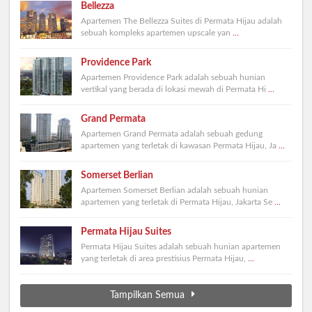
Bellezza
Apartemen The Bellezza Suites di Permata Hijau adalah
sebuah kompleks apartemen upscale yan
...
Providence Park
Apartemen Providence Park adalah sebuah hunian
vertikal yang berada di lokasi mewah di Permata Hi
...
Grand Permata
Apartemen Grand Permata adalah sebuah gedung
apartemen yang terletak di kawasan Permata Hijau, Ja
...
Somerset Berlian
Apartemen Somerset Berlian adalah sebuah hunian
apartemen yang terletak di Permata Hijau, Jakarta Se
...
Permata Hijau Suites
Permata Hijau Suites adalah sebuah hunian apartemen
yang terletak di area prestisius Permata Hijau,
...
Tampilkan Semua