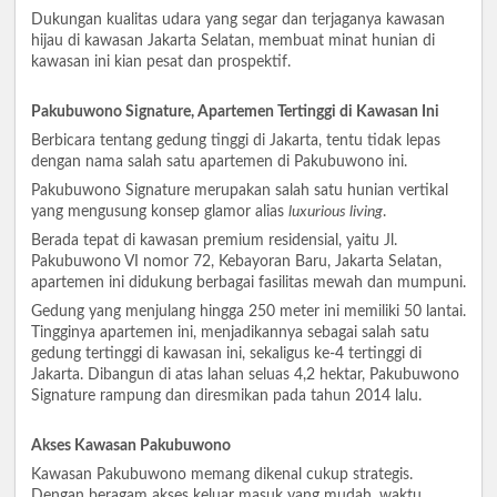
Dukungan kualitas udara yang segar dan terjaganya kawasan
hijau di kawasan Jakarta Selatan, membuat minat hunian di
kawasan ini kian pesat dan prospektif.
Pakubuwono Signature, Apartemen Tertinggi di Kawasan Ini
Berbicara tentang gedung tinggi di Jakarta, tentu tidak lepas
dengan nama salah satu apartemen di Pakubuwono ini.
Pakubuwono Signature merupakan salah satu hunian vertikal
yang mengusung konsep glamor alias
luxurious living
.
Berada tepat di kawasan premium residensial, yaitu Jl.
Pakubuwono VI nomor 72, Kebayoran Baru, Jakarta Selatan,
apartemen ini didukung berbagai fasilitas mewah dan mumpuni.
Gedung yang menjulang hingga 250 meter ini memiliki 50 lantai.
Tingginya apartemen ini, menjadikannya sebagai salah satu
gedung tertinggi di kawasan ini, sekaligus ke-4 tertinggi di
Jakarta. Dibangun di atas lahan seluas 4,2 hektar, Pakubuwono
Signature rampung dan diresmikan pada tahun 2014 lalu.
Akses Kawasan Pakubuwono
Kawasan Pakubuwono memang dikenal cukup strategis.
Dengan beragam akses keluar masuk yang mudah, waktu