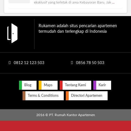
eksklusif yang terletak di area Kebayoran Baru, Jak
...
Rukamen adalah situs pencarian apartemen
termudah dan terlengkap di Indonesia
0812 12 123 503
0856 78 50 503
Blog
Maps
Tentang Kami
Karir
Terms & Conditions
Directori Apartemen
2016 © PT. Rumah Kantor Apartemen