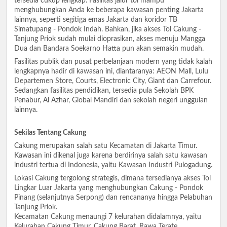
tersedia cukup lengkap. Fasilitas jalur tol mampu
menghubungkan Anda ke beberapa kawasan penting Jakarta
lainnya, seperti segitiga emas Jakarta dan koridor TB
Simatupang - Pondok Indah. Bahkan, jika akses Tol Cakung -
Tanjung Priok sudah mulai dioprasikan, akses menuju Mangga
Dua dan Bandara Soekarno Hatta pun akan semakin mudah.
Fasilitas publik dan pusat perbelanjaan modern yang tidak kalah
lengkapnya hadir di kawasan ini, diantaranya: AEON Mall, Lulu
Departemen Store, Courts, Electronic City, Giant dan Carrefour.
Sedangkan fasilitas pendidikan, tersedia pula Sekolah BPK
Penabur, Al Azhar, Global Mandiri dan sekolah negeri unggulan
lainnya.
Sekilas Tentang Cakung
Cakung merupakan salah satu Kecamatan di Jakarta Timur.
Kawasan ini dikenal juga karena berdirinya salah satu kawasan
industri tertua di Indonesia, yaitu Kawasan Industri Pulogadung.
Lokasi Cakung tergolong strategis, dimana tersedianya akses Tol
Lingkar Luar Jakarta yang menghubungkan Cakung - Pondok
Pinang (selanjutnya Serpong) dan rencananya hingga Pelabuhan
Tanjung Priok.
Kecamatan Cakung menaungi 7 kelurahan didalamnya, yaitu
Kelurahan Cakung Timur, Cakung Barat, Rawa Terate,