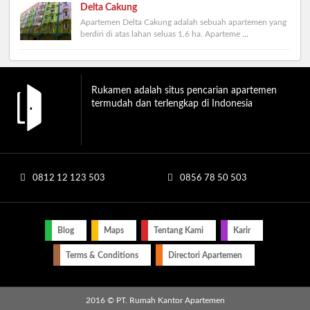
Delta Cakung
Apartemen Delta Cakung adalah sebuah apartemen yang
berdiri di atas lahan seluas 1,6 ha. Aparteme
...
Rukamen adalah situs pencarian apartemen
termudah dan terlengkap di Indonesia
0812 12 123 503
0856 78 50 503
Blog
Maps
Tentang Kami
Karir
Terms & Conditions
Directori Apartemen
2016 © PT. Rumah Kantor Apartemen