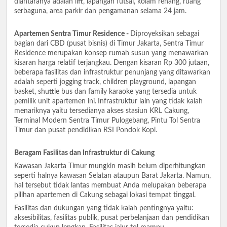
diantaranya adalah lift, lapangan futsal, kolam renang, ruang
serbaguna, area parkir dan pengamanan selama 24 jam.
Apartemen Sentra Timur Residence -
Diproyeksikan sebagai
bagian dari CBD (pusat bisnis) di Timur Jakarta, Sentra Timur
Residence merupakan konsep rumah susun yang menawarkan
kisaran harga relatif terjangkau. Dengan kisaran Rp 300 jutaan,
beberapa fasilitas dan infrastruktur penunjang yang ditawarkan
adalah seperti jogging track, children playground, lapangan
basket, shuttle bus dan family karaoke yang tersedia untuk
pemilik unit apartemen ini.
Infrastruktur lain yang tidak kalah
menariknya yaitu tersedianya akses stasiun KRL Cakung,
Terminal Modern Sentra Timur Pulogebang, Pintu Tol Sentra
Timur dan pusat pendidikan RSI Pondok Kopi.
Beragam Fasilitas dan Infrastruktur di Cakung
Kawasan Jakarta Timur mungkin masih belum diperhitungkan
seperti halnya kawasan Selatan ataupun Barat Jakarta. Namun,
hal tersebut tidak lantas membuat Anda melupakan beberapa
pilihan apartemen di Cakung sebagai lokasi tempat tinggal.
Fasilitas dan dukungan yang tidak kalah pentingnya yaitu:
aksesibilitas, fasilitas publik, pusat perbelanjaan dan pendidikan