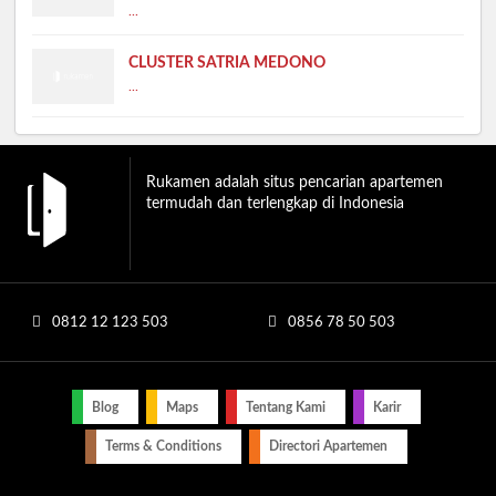
...
CLUSTER SATRIA MEDONO
...
Rukamen adalah situs pencarian apartemen
termudah dan terlengkap di Indonesia
0812 12 123 503
0856 78 50 503
Blog
Maps
Tentang Kami
Karir
Terms & Conditions
Directori Apartemen