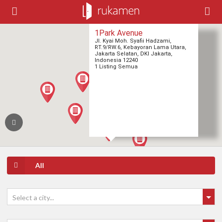
1Park Avenue
Jl. Kyai Moh. Syafii Hadzami,
RT.9/RW.6, Kebayoran Lama Utara,
Jakarta Selatan, DKI Jakarta,
Indonesia 12240
1 Listing Semua
1
1
All
Select a city...